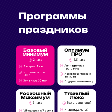
обнее
Программы
праздников
Базовый
Оптимум
минимум
ПРО
2 часа
2,5 часа
Анимационная
Лазертаг 1 час
программа
Игровые карты
Лазертаг и игровые
500 б.
аппараты
Зона кафе 30 мин.
Подарок имениннику
Роскошный
Тяжелый
Максимум
Люкс
3 часа
Без ограничений
Индивидуальный
VIP лазертаг/VR арена