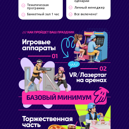
сценарий
Тематическая
Личный менеджер
программа
Банкетный зал 1 час
Все включено!