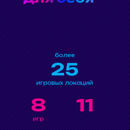
более
25
игровых локаций
8
11
игр